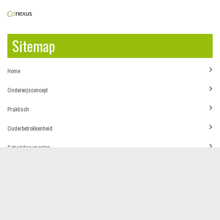
Sitemap
Home
Onderwijsconcept
Praktisch
Ouderbetrokkenheid
Schooldocumenten
Bezoekers
Contact
Basisschool De Verwondering