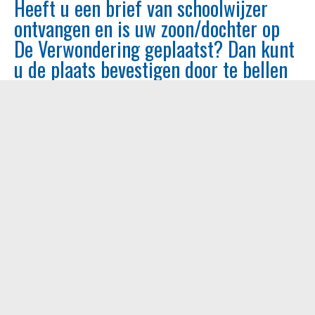
Heeft u een brief van schoolwijzer
ontvangen en is uw zoon/dochter op
De Verwondering geplaatst? Dan kunt
u de plaats bevestigen door te bellen
naar 024-3573357 of mailen naar
administratie.verwondering@conexus.
nu.
Schoolbezoek?
We geven scholen, die geïnteresseerd
zijn in ons onderwijsconcept, de
mogelijkheid om kennis te maken met
onze visie op leren.
Wilt u meer weten over een bezoek
aan De Verwondering?